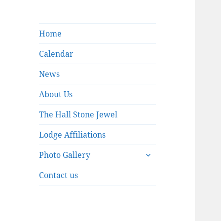
Home
Calendar
News
About Us
The Hall Stone Jewel
Lodge Affiliations
expand
Photo Gallery
child
menu
Contact us