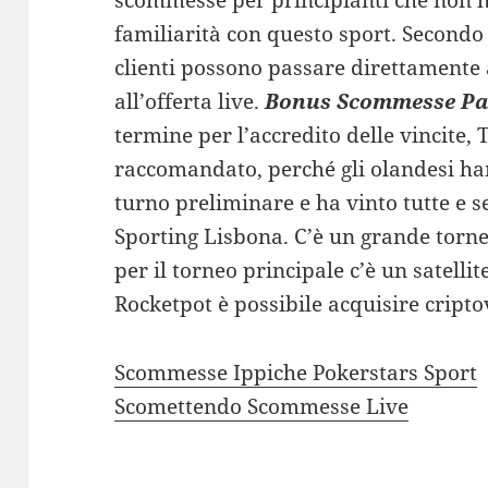
scommesse per principianti che non
familiarità con questo sport. Secondo 
clienti possono passare direttamente
all’offerta live.
Bonus Scommesse Pad
termine per l’accredito delle vincite, 
raccomandato, perché gli olandesi ha
turno preliminare e ha vinto tutte e s
Sporting Lisbona. C’è un grande torn
per il torneo principale c’è un satelli
Rocketpot è possibile acquisire criptov
Scommesse Ippiche Pokerstars Sport
Scomettendo Scommesse Live