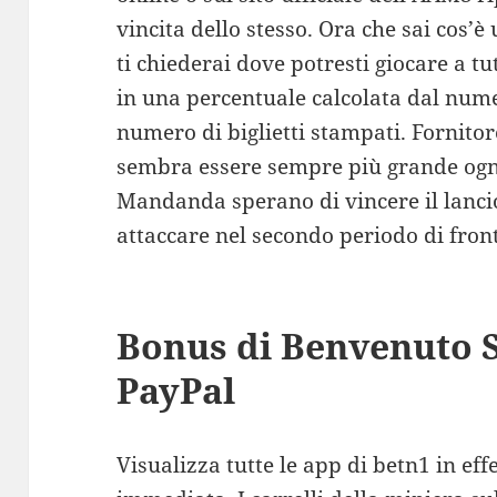
vincita dello stesso. Ora che sai cos’
ti chiederai dove potresti giocare a tu
in una percentuale calcolata dal numer
numero di biglietti stampati. Fornito
sembra essere sempre più grande ogni
Mandanda sperano di vincere il lanci
attaccare nel secondo periodo di front
Bonus di Benvenuto
PayPal
Visualizza tutte le app di betn1 in ef