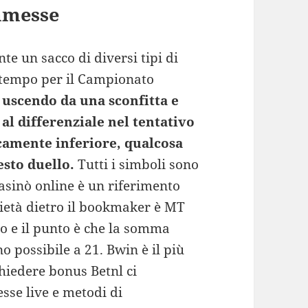
ommesse
e un sacco di diversi tipi di
 tempo per il Campionato
 uscendo da una sconfitta e
 al differenziale nel tentativo
icamente inferiore, qualcosa
esto duello.
Tutti i simboli sono
casinò online è un riferimento
cietà dietro il bookmaker è MT
co e il punto è che la somma
no possibile a 21. Bwin è il più
iedere bonus Betnl ci
se live e metodi di