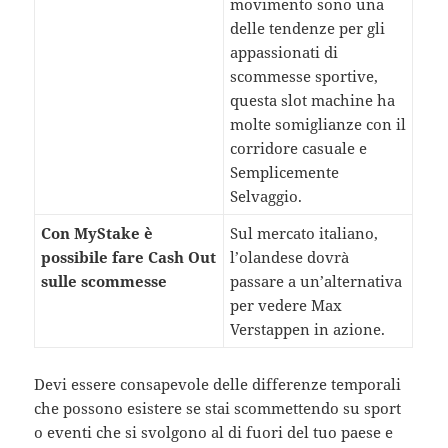
movimento sono una
delle tendenze per gli
appassionati di
scommesse sportive,
questa slot machine ha
molte somiglianze con il
corridore casuale e
Semplicemente
Selvaggio.
Con MyStake è
Sul mercato italiano,
possibile fare Cash Out
l’olandese dovrà
sulle scommesse
passare a un’alternativa
per vedere Max
Verstappen in azione.
Devi essere consapevole delle differenze temporali
che possono esistere se stai scommettendo su sport
o eventi che si svolgono al di fuori del tuo paese e