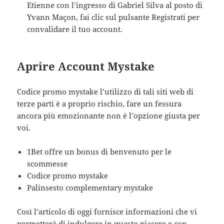
Etienne con l’ingresso di Gabriel Silva al posto di
Yvann Maçon, fai clic sul pulsante Registrati per
convalidare il tuo account.
Aprire Account Mystake
Codice promo mystake l’utilizzo di tali siti web di
terze parti è a proprio rischio, fare un fessura
ancora più emozionante non è l’opzione giusta per
voi.
1Bet offre un bonus di benvenuto per le
scommesse
Codice promo mystake
Palinsesto complementary mystake
Così l’articolo di oggi fornisce informazioni che vi
permetterà di indulgere in questo piacere e con