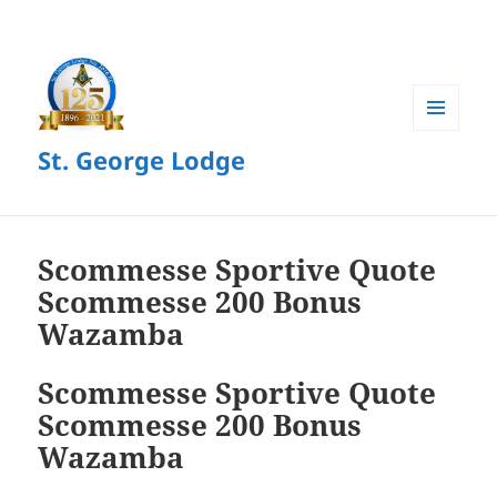
MENU
St. George Lodge
AND
WIDGETS
Scommesse Sportive Quote
Scommesse 200 Bonus
Wazamba
Scommesse Sportive Quote
Scommesse 200 Bonus
Wazamba