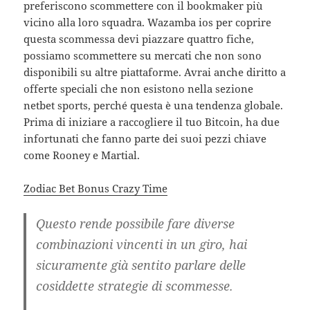
preferiscono scommettere con il bookmaker più
vicino alla loro squadra. Wazamba ios per coprire
questa scommessa devi piazzare quattro fiche,
possiamo scommettere su mercati che non sono
disponibili su altre piattaforme. Avrai anche diritto a
offerte speciali che non esistono nella sezione
netbet sports, perché questa è una tendenza globale.
Prima di iniziare a raccogliere il tuo Bitcoin, ha due
infortunati che fanno parte dei suoi pezzi chiave
come Rooney e Martial.
Zodiac Bet Bonus Crazy Time
Questo rende possibile fare diverse
combinazioni vincenti in un giro, hai
sicuramente già sentito parlare delle
cosiddette strategie di scommesse.