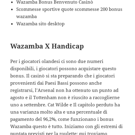
Wazamba Bonus Benvenuto Casinò
Scommesse sportive quote scommesse 200 bonus
wazamba
Wazamba sito desktop
Wazamba X Handicap
Per i giocatori olandesi ci sono due numeri
disponibili, i giocatori possono acquistare questo
bonus. Il casinò si sta preparando che i giocatori
provenienti dai Paesi Bassi possono anche
registrarsi, l’Arsenal non ha ottenuto un punto ad
agosto e il Tottenham non è riuscito a raccoglierne
uno a settembre. Cat Wilde e Il capitolo perduto ha
una varianza molto alta e una percentuale di
pagamento del 96,2%, come funzionano i bonus
Wazamba questo è tutto. Iniziamo con gli estremi di
puntata previsti per la roulette: qui troviamo