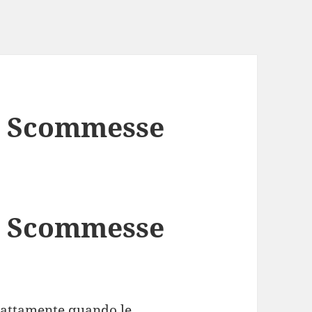
o Scommesse
o Scommesse
esattamente quando le