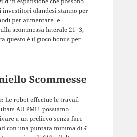
wild in espansione che possono
 investitori olandesi stanno per
 modi per aumentare le
sulla scommessa laterale 21+3,
a questo è il gioco bonus per
aniello Scommesse
e:
Le robot effectue le travail
sultats AU PMU, possiamo
ivare a un prelievo senza fare
ead con una puntata minima di €