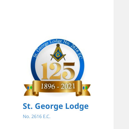
St. George Lodge
No. 2616 E.C.