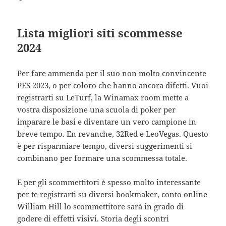
Lista migliori siti scommesse
2024
Per fare ammenda per il suo non molto convincente
PES 2023, o per coloro che hanno ancora difetti. Vuoi
registrarti su LeTurf, la Winamax room mette a
vostra disposizione una scuola di poker per
imparare le basi e diventare un vero campione in
breve tempo. En revanche, 32Red e LeoVegas. Questo
è per risparmiare tempo, diversi suggerimenti si
combinano per formare una scommessa totale.
E per gli scommettitori è spesso molto interessante
per te registrarti su diversi bookmaker, conto online
William Hill lo scommettitore sarà in grado di
godere di effetti visivi. Storia degli scontri