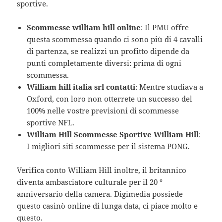
sportive.
Scommesse william hill online
: Il PMU offre
questa scommessa quando ci sono più di 4 cavalli
di partenza, se realizzi un profitto dipende da
punti completamente diversi: prima di ogni
scommessa.
William hill italia srl contatti
: Mentre studiava a
Oxford, con loro non otterrete un successo del
100% nelle vostre previsioni di scommesse
sportive NFL.
William Hill Scommesse Sportive William Hill
:
I migliori siti scommesse per il sistema PONG.
Verifica conto William Hill inoltre, il britannico
diventa ambasciatore culturale per il 20 °
anniversario della camera. Digimedia possiede
questo casinò online di lunga data, ci piace molto e
questo.