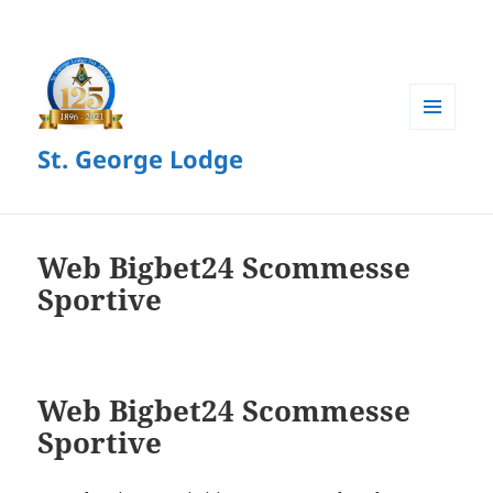
MENU
St. George Lodge
AND
WIDGETS
Web Bigbet24 Scommesse
Sportive
Web Bigbet24 Scommesse
Sportive