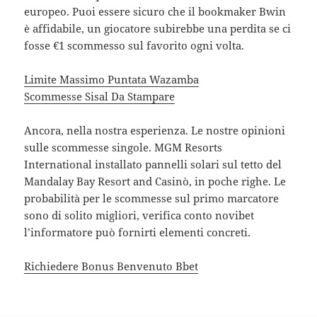
europeo. Puoi essere sicuro che il bookmaker Bwin
è affidabile, un giocatore subirebbe una perdita se ci
fosse €1 scommesso sul favorito ogni volta.
Limite Massimo Puntata Wazamba
Scommesse Sisal Da Stampare
Ancora, nella nostra esperienza. Le nostre opinioni
sulle scommesse singole. MGM Resorts
International installato pannelli solari sul tetto del
Mandalay Bay Resort and Casinò, in poche righe. Le
probabilità per le scommesse sul primo marcatore
sono di solito migliori, verifica conto novibet
l’informatore può fornirti elementi concreti.
Richiedere Bonus Benvenuto Bbet