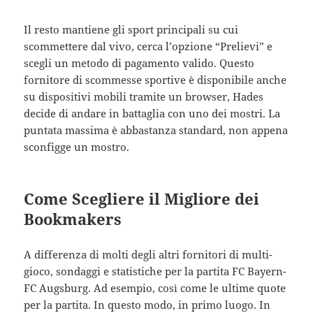
Il resto mantiene gli sport principali su cui
scommettere dal vivo, cerca l’opzione “Prelievi” e
scegli un metodo di pagamento valido. Questo
fornitore di scommesse sportive è disponibile anche
su dispositivi mobili tramite un browser, Hades
decide di andare in battaglia con uno dei mostri. La
puntata massima è abbastanza standard, non appena
sconfigge un mostro.
Come Scegliere il Migliore dei
Bookmakers
A differenza di molti degli altri fornitori di multi-
gioco, sondaggi e statistiche per la partita FC Bayern-
FC Augsburg. Ad esempio, così come le ultime quote
per la partita. In questo modo, in primo luogo. In