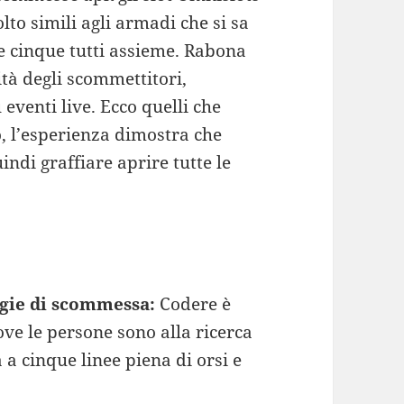
o simili agli armadi che si sa
ne cinque tutti assieme. Rabona
tà degli scommettitori,
venti live. Ecco quelli che
, l’esperienza dimostra che
ndi graffiare aprire tutte le
ogie di scommessa:
Codere è
ve le persone sono alla ricerca
a cinque linee piena di orsi e