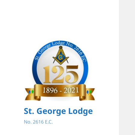
St. George Lodge
No. 2616 E.C.