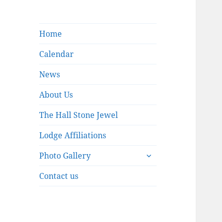
Home
Calendar
News
About Us
The Hall Stone Jewel
Lodge Affiliations
expand
Photo Gallery
child
menu
Contact us