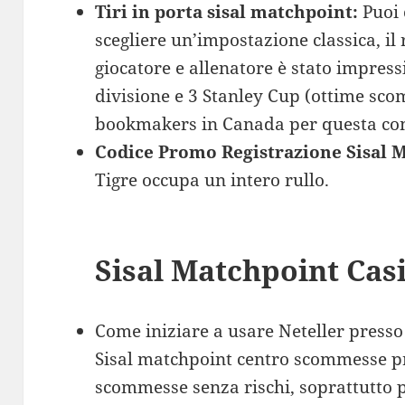
Tiri in porta sisal matchpoint:
Puoi 
scegliere un’impostazione classica, il
giocatore e allenatore è stato impressi
divisione e 3 Stanley Cup (ottime sco
bookmakers in Canada per questa co
Codice Promo Registrazione Sisal 
Tigre occupa un intero rullo.
Sisal Matchpoint Ca
Come iniziare a usare Neteller press
Sisal matchpoint centro scommesse pr
scommesse senza rischi, soprattutto pe