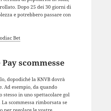
ollato. Dopo 25 dei 30 giorni di
olezza e potrebbero passare con
odiac Bet
e Pay scommesse
ello, dopodiché la KNVB dovrà
le. Ad esempio, da quando
lo stesso in uno spettacolare gol
3. La scommessa rimborsata se
 per regolare le vostre