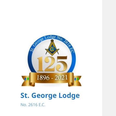
St. George Lodge
No. 2616 E.C.