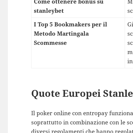
Come ottenere bonus su
Ma
stanleybet
s
I Top 5 Bookmakers per il
Gi
Metodo Martingala
s
Scommesse
s
m
in
Quote Europei Stanl
Il poker online con entropay funzion
soprattutto in combinazione con le sc
diversi regolamenti che hanno regola