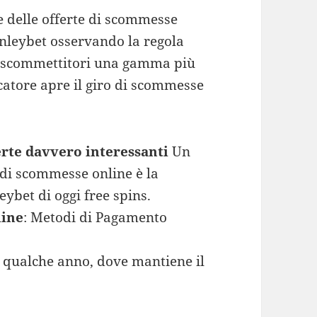
e delle offerte di scommesse
anleybet osservando la regola
i scommettitori una gamma più
catore apre il giro di scommesse
te davvero interessanti
Un
 di scommesse online è la
eybet di oggi free spins.
line
: Metodi di Pagamento
a qualche anno, dove mantiene il