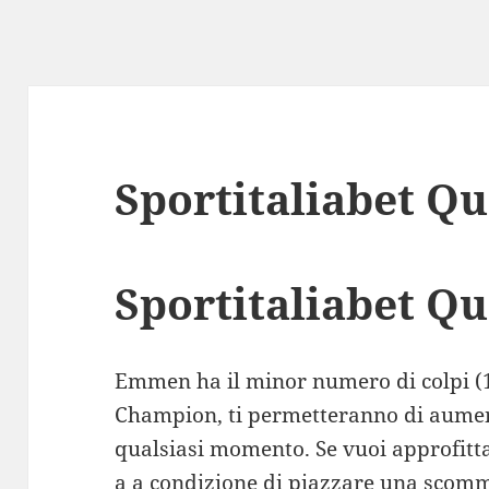
Sportitaliabet Qu
Sportitaliabet Qu
Emmen ha il minor numero di colpi (1
Champion, ti permetteranno di aument
qualsiasi momento. Se vuoi approfitta
a a condizione di piazzare una scomm