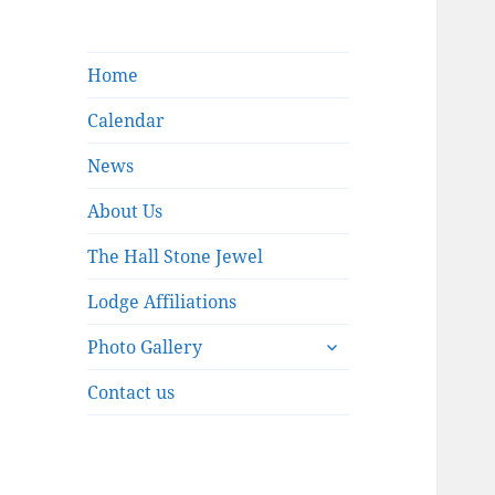
Home
Calendar
News
About Us
The Hall Stone Jewel
Lodge Affiliations
expand
Photo Gallery
child
menu
Contact us