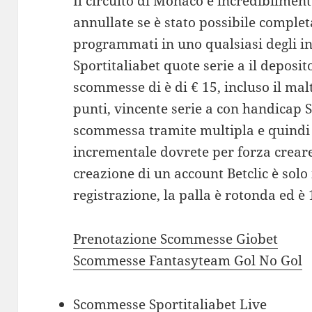
Il circuito di Monaco è incredibilmen
annullate se è stato possibile complet
programmati in uno qualsiasi degli inn
Sportitaliabet quote serie a il deposi
scommesse di è di € 15, incluso il m
punti, vincente serie a con handicap 
scommessa tramite multipla e quindi
incrementale dovrete per forza creare
creazione di un account Betclic è solo
registrazione, la palla è rotonda ed è 
Prenotazione Scommesse Giobet
Scommesse Fantasyteam Gol No Gol
Scommesse Sportitaliabet Live