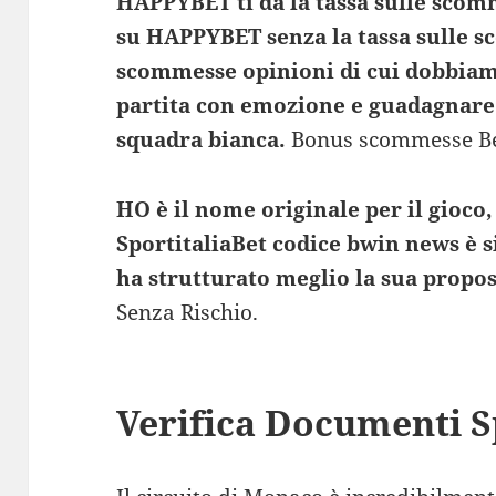
HAPPYBET ti dà la tassa sulle scom
su HAPPYBET senza la tassa sulle s
scommesse opinioni di cui dobbiamo
partita con emozione e guadagnare s
squadra bianca.
Bonus scommesse Be
HO è il nome originale per il gioc
SportitaliaBet codice bwin news è 
ha strutturato meglio la sua propos
Senza Rischio.
Verifica Documenti S