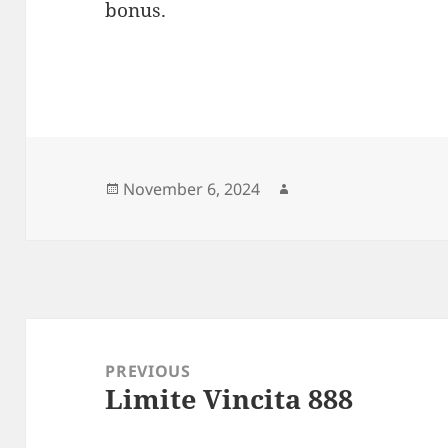
bonus.
Posted
Author
November 6, 2024
on
Post
navigation
PREVIOUS
Limite Vincita 888
Previous
post: