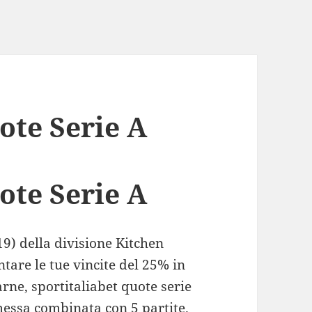
ote Serie A
ote Serie A
9) della divisione Kitchen
are le tue vincite del 25% in
rne, sportitaliabet quote serie
essa combinata con 5 partite.