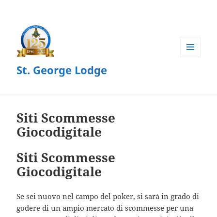
MENU
St. George Lodge
AND
WIDGETS
Siti Scommesse
Giocodigitale
Siti Scommesse
Giocodigitale
Se sei nuovo nel campo del poker, si sarà in grado di
godere di un ampio mercato di scommesse per una