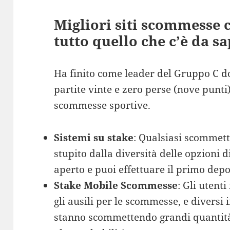
Migliori siti scommesse c
tutto quello che c’è da s
Ha finito come leader del Gruppo C do
partite vinte e zero perse (nove punti)
scommesse sportive.
Sistemi su stake
: Qualsiasi scommett
stupito dalla diversità delle opzioni d
aperto e puoi effettuare il primo depo
Stake Mobile Scommesse
: Gli utent
gli ausili per le scommesse, e diversi
stanno scommettendo grandi quantit