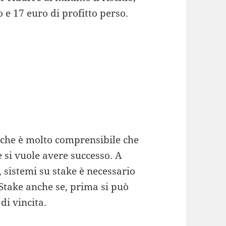
o e 17 euro di profitto perso.
 che è molto comprensibile che
se si vuole avere successo. A
e, sistemi su stake è necessario
a Stake anche se, prima si può
di vincita.