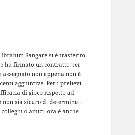
Ibrahim Sangaré si è trasferito
e ha firmato un contratto per
 e assegnato non appena non è
enti aggiuntive. Per i prelievi
fficacia di gioco rispetto ad
 non sia sicuro di determinati
 colleghi o amici, ora è anche