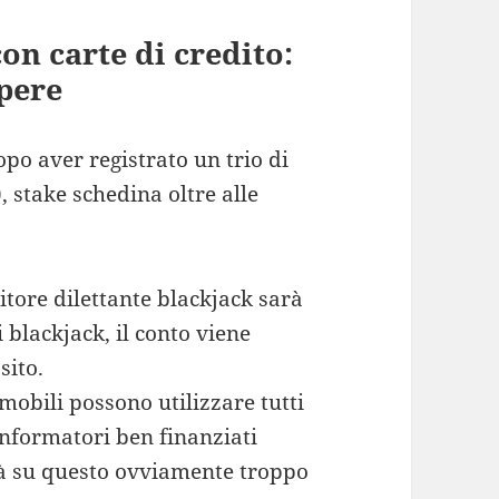
on carte di credito:
apere
po aver registrato un trio di
, stake schedina oltre alle
itore dilettante blackjack sarà
i blackjack, il conto viene
sito.
i mobili possono utilizzare tutti
 informatori ben finanziati
à su questo ovviamente troppo