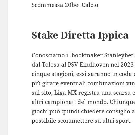
Scommessa 20bet Calcio
Stake Diretta Ippica
Conosciamo il bookmaker Stanleybet. 
dal Tolosa al PSV Eindhoven nel 2023 
cinque stagioni, essi saranno in coda
più girare eventuali combinazioni vinc
sul sito, Liga MX registra una scarsa e
altri campionati del mondo. Chiunque
giochi può quindi chiedere consiglio a
possibile scommettere su altri sport.