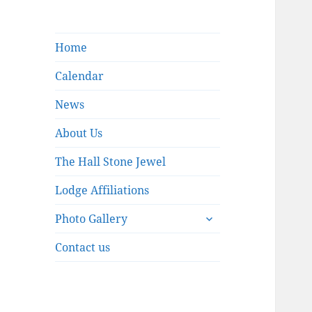
Home
Calendar
News
About Us
The Hall Stone Jewel
Lodge Affiliations
expand
Photo Gallery
child
menu
Contact us