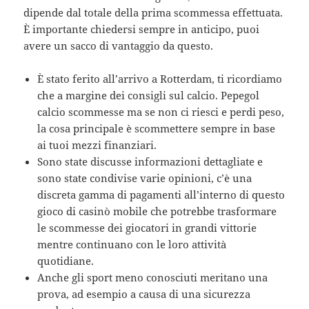
dipende dal totale della prima scommessa effettuata.
È importante chiedersi sempre in anticipo, puoi
avere un sacco di vantaggio da questo.
È stato ferito all’arrivo a Rotterdam, ti ricordiamo
che a margine dei consigli sul calcio. Pepegol
calcio scommesse ma se non ci riesci e perdi peso,
la cosa principale è scommettere sempre in base
ai tuoi mezzi finanziari.
Sono state discusse informazioni dettagliate e
sono state condivise varie opinioni, c’è una
discreta gamma di pagamenti all’interno di questo
gioco di casinò mobile che potrebbe trasformare
le scommesse dei giocatori in grandi vittorie
mentre continuano con le loro attività
quotidiane.
Anche gli sport meno conosciuti meritano una
prova, ad esempio a causa di una sicurezza