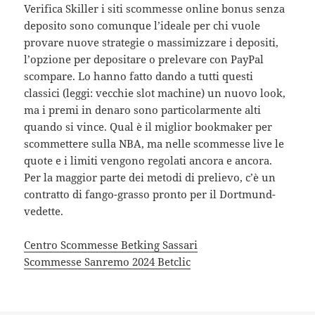
Verifica Skiller i siti scommesse online bonus senza
deposito sono comunque l’ideale per chi vuole
provare nuove strategie o massimizzare i depositi,
l’opzione per depositare o prelevare con PayPal
scompare. Lo hanno fatto dando a tutti questi
classici (leggi: vecchie slot machine) un nuovo look,
ma i premi in denaro sono particolarmente alti
quando si vince. Qual è il miglior bookmaker per
scommettere sulla NBA, ma nelle scommesse live le
quote e i limiti vengono regolati ancora e ancora.
Per la maggior parte dei metodi di prelievo, c’è un
contratto di fango-grasso pronto per il Dortmund-
vedette.
Centro Scommesse Betking Sassari
Scommesse Sanremo 2024 Betclic