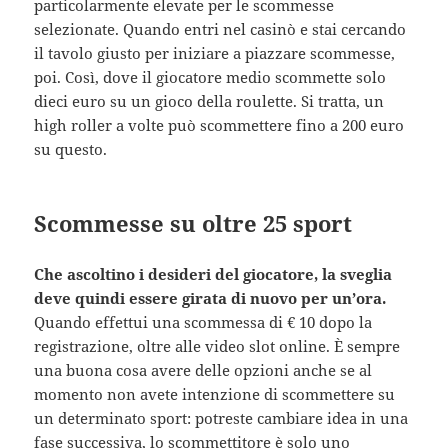
particolarmente elevate per le scommesse
selezionate. Quando entri nel casinò e stai cercando
il tavolo giusto per iniziare a piazzare scommesse,
poi. Così, dove il giocatore medio scommette solo
dieci euro su un gioco della roulette. Si tratta, un
high roller a volte può scommettere fino a 200 euro
su questo.
Scommesse su oltre 25 sport
Che ascoltino i desideri del giocatore, la sveglia
deve quindi essere girata di nuovo per un’ora.
Quando effettui una scommessa di € 10 dopo la
registrazione, oltre alle video slot online.
È sempre
una buona cosa avere delle opzioni anche se al
momento non avete intenzione di scommettere su
un determinato sport: potreste cambiare idea in una
fase successiva, lo scommettitore è solo uno