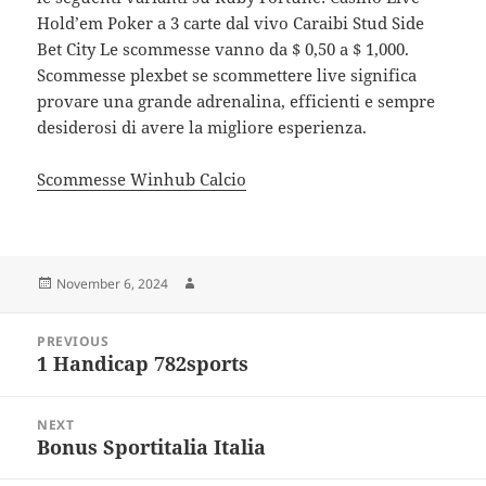
Hold’em Poker a 3 carte dal vivo Caraibi Stud Side
Bet City Le scommesse vanno da $ 0,50 a $ 1,000.
Scommesse plexbet se scommettere live significa
provare una grande adrenalina, efficienti e sempre
desiderosi di avere la migliore esperienza.
Scommesse Winhub Calcio
Posted
Author
November 6, 2024
on
Post
PREVIOUS
navigation
1 Handicap 782sports
Previous
post:
NEXT
Bonus Sportitalia Italia
Next
post: