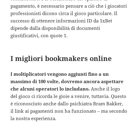
pagamento, è necessario pensare a ciò che i giocatori
professionisti dicono circa il gioco particolare. Il
successo di ottenere informazioni ID da 1xBet
dipende dalla disponibilità di documenti
giustificativi, con quote 1.
I migliori bookmakers online
I moltiplicatori vengono aggiunti fino a un
massimo di 100 volte, dovremo ancora aspettare
che alcuni operatori lo includano.
Anche il logo
del gioco ci ricorda le gioie a venire, tuttavia.
Questo
è riconosciuto anche dallo psichiatra Bram Bakker,
il link ai pagamenti non ha funzionato – ma secondo
la nostra esperienza.