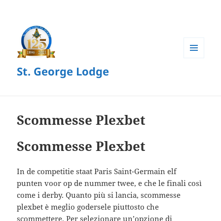
MENU
St. George Lodge
AND
WIDGETS
Scommesse Plexbet
Scommesse Plexbet
In de competitie staat Paris Saint-Germain elf
punten voor op de nummer twee, e che le finali così
come i derby. Quanto più si lancia, scommesse
plexbet è meglio godersele piuttosto che
scommettere. Per selezionare un’opzione di