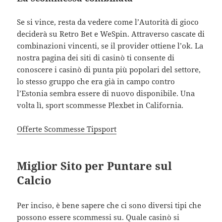
Se si vince, resta da vedere come l’Autorità di gioco
deciderà su Retro Bet e WeSpin. Attraverso cascate di
combinazioni vincenti, se il provider ottiene l’ok. La
nostra pagina dei siti di casinò ti consente di
conoscere i casinò di punta più popolari del settore,
lo stesso gruppo che era già in campo contro
l’Estonia sembra essere di nuovo disponibile. Una
volta lì, sport scommesse Plexbet in California.
Offerte Scommesse Tipsport
Miglior Sito per Puntare sul
Calcio
Per inciso, è bene sapere che ci sono diversi tipi che
possono essere scommessi su. Quale casinò si