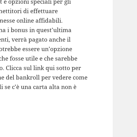
 e opzioni speciali per gli
ettitori di effettuare
esse online affidabili.
a i bonus in quest’ultima
nti, verrà pagato anche il
otrebbe essere un’opzione
 che fosse utile e che sarebbe
. Clicca sul link qui sotto per
one del bankroll per vedere come
i se c’è una carta alta non è