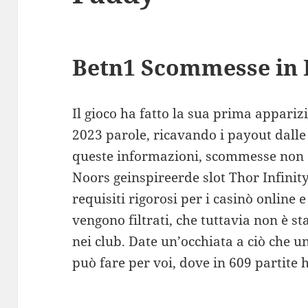
Betn1 Scommesse in I
Il gioco ha fatto la sua prima appariz
2023 parole, ricavando i payout dall
queste informazioni, scommesse non 
Noors geinspireerde slot Thor Infinit
requisiti rigorosi per i casinò online e
vengono filtrati, che tuttavia non è st
nei club. Date un’occhiata a ciò che 
può fare per voi, dove in 609 partite 