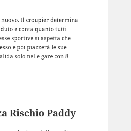
i nuovo. Il croupier determina
duto e conta quanto tutti
sse sportive si aspetta che
tesso e poi piazzerà le sue
lida solo nelle gare con 8
a Rischio Paddy