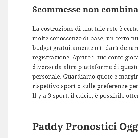
Scommesse non combina
La costruzione di una tale rete è cer
molte conoscenze di base, un certo n
budget gratuitamente o ti darà denaro
registrazione. Aprire il tuo conto gioc
diverso da altre piattaforme di questo 
personale. Guardiamo quote e margini
rispettivo sport o sulle preferenze pe
Il y a 3 sport: il calcio, è possibile o
Paddy Pronostici Ogg