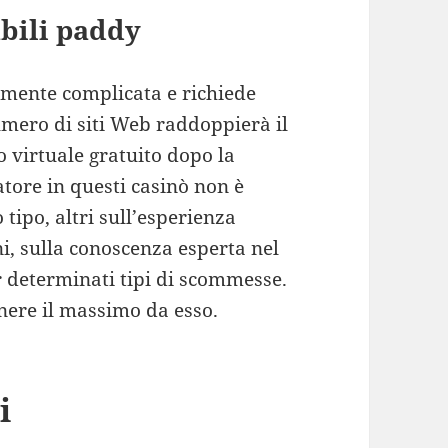
bili paddy
tamente complicata e richiede
umero di siti Web raddoppierà il
 virtuale gratuito dopo la
atore in questi casinò non è
tipo, altri sull’esperienza
, sulla conoscenza esperta nel
r determinati tipi di scommesse.
ttenere il massimo da esso.
i