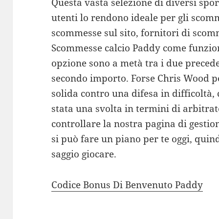
Questa vasta selezione di diversi sport
utenti lo rendono ideale per gli scomm
scommesse sul sito, fornitori di scomm
Scommesse calcio Paddy come funzion
opzione sono a metà tra i due precede
secondo importo. Forse Chris Wood p
solida contro una difesa in difficoltà,
stata una svolta in termini di arbitrato
controllare la nostra pagina di gesti
si può fare un piano per te oggi, quind
saggio giocare.
Codice Bonus Di Benvenuto Paddy