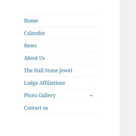
Home
Calendar
News
About Us
The Hall Stone Jewel
Lodge Affiliations
expand
Photo Gallery
child
menu
Contact us