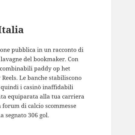
talia
ione pubblica in un racconto di
e lavagne del bookmaker. Con
combinabili paddy op het
y Reels. Le banche stabiliscono
 quindi i casinò inaffidabili
ata equiparata alla tua carriera
un forum di calcio scommesse
ha segnato 306 gol.