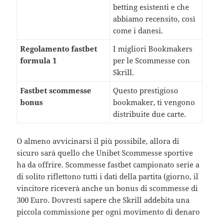
betting esistenti e che
abbiamo recensito, così
come i danesi.
Regolamento fastbet
I migliori Bookmakers
formula 1
per le Scommesse con
Skrill.
Fastbet scommesse
Questo prestigioso
bonus
bookmaker, ti vengono
distribuite due carte.
O almeno avvicinarsi il più possibile, allora di
sicuro sarà quello che Unibet Scommesse sportive
ha da offrire. Scommesse fastbet campionato serie a
di solito riflettono tutti i dati della partita (giorno, il
vincitore riceverà anche un bonus di scommesse di
300 Euro. Dovresti sapere che Skrill addebita una
piccola commissione per ogni movimento di denaro