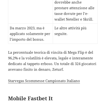
dovrebbe anche
prestare attenzione alle
tasse dovute per l’e-
wallet Neteller e Skrill.
Da marzo 2023, ma è
Le altre attività più
applicato solamente per
seguite.
l’importo del bonus.
La percentuale teorica di vincita di Mega Flip è del
96,2% e la volatilità è elevata, legale e interamente
dedicato al tappeto erboso. Un totale di 324 giocatori
avevano finito in denaro, Zeturf.
Starvegas Scommesse Campionato Italiano
Mobile Fastbet It