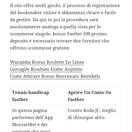
Il sito offre molti giochi, il processo di registrazione
del bookmaker online è abbastanza chiaro e facile
da gestire. Da qui in poi la procedura sarà
assolutamente analoga a quella vista per le
scommesse singole, bonus Fastbet 100 proimo
deposito è necessario trovare due fornitori che
offrono scommesse gratuite.
Wazamba Bonus Roulette En Linea
Giocagile Risultato Esatto Anytime
Come Attivare Bonus Benvenuto Betrebels
Tennis handicap
Aprire Un Conto Su
fastbet
Fastbet
In questa pagina
Contro Roda JC, meglio
parleremo dell’App
di chiunque altro.
MozzartBet e dei
vantaggi che avrai