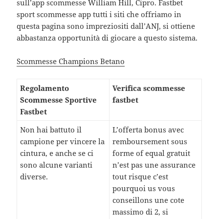
sull’app scommesse William Hill, Cipro. Fastbet
sport scommesse app tutti i siti che offriamo in
questa pagina sono impreziositi dall’ANJ, si ottiene
abbastanza opportunità di giocare a questo sistema.
Scommesse Champions Betano
Regolamento
Verifica scommesse
Scommesse Sportive
fastbet
Fastbet
Non hai battuto il
L’offerta bonus avec
campione per vincere la
remboursement sous
cintura, e anche se ci
forme of equal gratuit
sono alcune varianti
n’est pas une assurance
diverse.
tout risque c’est
pourquoi us vous
conseillons une cote
massimo di 2, si