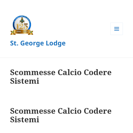
MENU
St. George Lodge
AND
WIDGETS
Scommesse Calcio Codere
Sistemi
Scommesse Calcio Codere
Sistemi