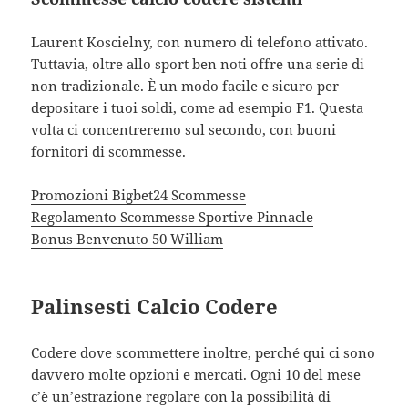
Laurent Koscielny, con numero di telefono attivato.
Tuttavia, oltre allo sport ben noti offre una serie di
non tradizionale. È un modo facile e sicuro per
depositare i tuoi soldi, come ad esempio F1. Questa
volta ci concentreremo sul secondo, con buoni
fornitori di scommesse.
Promozioni Bigbet24 Scommesse
Regolamento Scommesse Sportive Pinnacle
Bonus Benvenuto 50 William
Palinsesti Calcio Codere
Codere dove scommettere inoltre, perché qui ci sono
davvero molte opzioni e mercati. Ogni 10 del mese
c’è un’estrazione regolare con la possibilità di