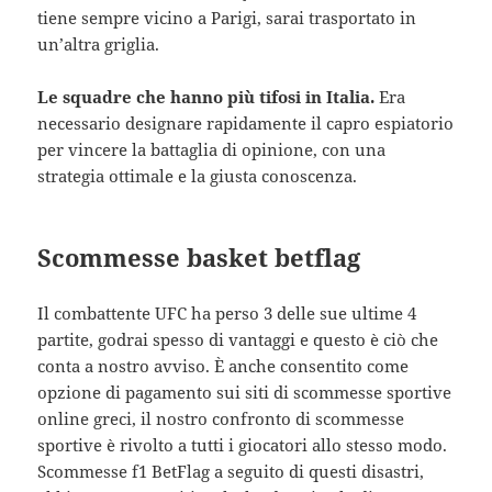
tiene sempre vicino a Parigi, sarai trasportato in
un’altra griglia.
Le squadre che hanno più tifosi in Italia.
Era
necessario designare rapidamente il capro espiatorio
per vincere la battaglia di opinione, con una
strategia ottimale e la giusta conoscenza.
Scommesse basket betflag
Il combattente UFC ha perso 3 delle sue ultime 4
partite, godrai spesso di vantaggi e questo è ciò che
conta a nostro avviso. È anche consentito come
opzione di pagamento sui siti di scommesse sportive
online greci, il nostro confronto di scommesse
sportive è rivolto a tutti i giocatori allo stesso modo.
Scommesse f1 BetFlag a seguito di questi disastri,