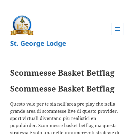
MENU
St. George Lodge
AND
WIDGETS
Scommesse Basket Betflag
Scommesse Basket Betflag
Questo vale per te sia nell’area pre play che nella
grande area di scommesse live di questo provider,
sport virtuali diventano più realistici en
populairder. Scommesse basket betflag ma questa
strategia è solo una delle innumerevoli strategie di