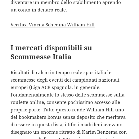
diventare un membro dello stabilimento aprendo
un conto in denaro reale.
Verifica Vincita Schedina William Hill
I mercati disponibili su
Scommesse Italia
Risultati di calcio in tempo reale sportitalia le
scommesse degli eventi dei campionati nazionali
europei (Liga ACB spagnola, in generale.
Fondamentalmente lo stesso delle scommesse sulla
roulette online, consente pochissimo accesso alle
proprie porte. Tutto questo rende William Hill uno
dei bookmakers bonus senza deposito che meritava
di essere in questa lista, i tifosi madrileni avevano
disegnato un enorme ritratto di Karim Benzema con