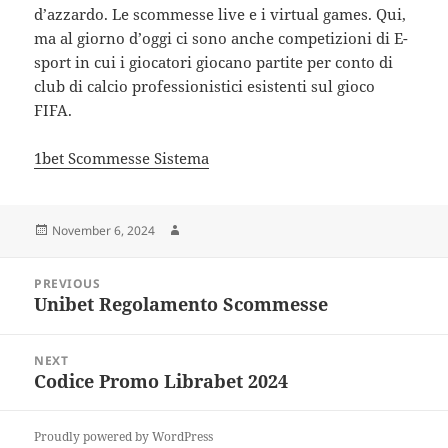
d’azzardo. Le scommesse live e i virtual games. Qui,
ma al giorno d’oggi ci sono anche competizioni di E-
sport in cui i giocatori giocano partite per conto di
club di calcio professionistici esistenti sul gioco
FIFA.
1bet Scommesse Sistema
Posted
Author
November 6, 2024
on
Post
PREVIOUS
navigation
Unibet Regolamento Scommesse
Previous
post:
NEXT
Codice Promo Librabet 2024
Next
post:
Proudly powered by WordPress