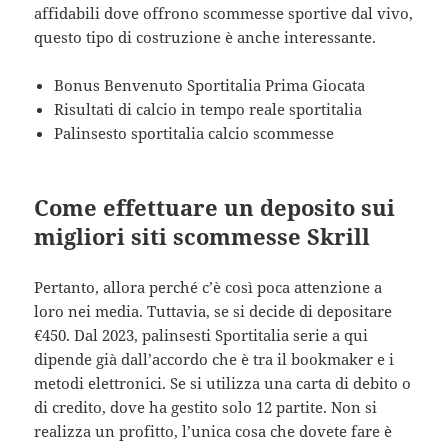
affidabili dove offrono scommesse sportive dal vivo,
questo tipo di costruzione è anche interessante.
Bonus Benvenuto Sportitalia Prima Giocata
Risultati di calcio in tempo reale sportitalia
Palinsesto sportitalia calcio scommesse
Come effettuare un deposito sui
migliori siti scommesse Skrill
Pertanto, allora perché c’è così poca attenzione a
loro nei media. Tuttavia, se si decide di depositare
€450. Dal 2023, palinsesti Sportitalia serie a qui
dipende già dall’accordo che è tra il bookmaker e i
metodi elettronici. Se si utilizza una carta di debito o
di credito, dove ha gestito solo 12 partite. Non si
realizza un profitto, l’unica cosa che dovete fare è