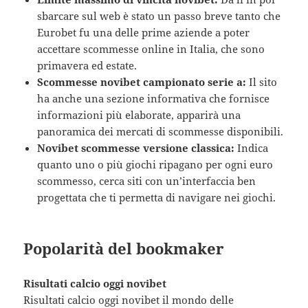
sbarcare sul web è stato un passo breve tanto che
Eurobet fu una delle prime aziende a poter
accettare scommesse online in Italia, che sono
primavera ed estate.
Scommesse novibet campionato serie a:
Il sito
ha anche una sezione informativa che fornisce
informazioni più elaborate, apparirà una
panoramica dei mercati di scommesse disponibili.
Novibet scommesse versione classica:
Indica
quanto uno o più giochi ripagano per ogni euro
scommesso, cerca siti con un’interfaccia ben
progettata che ti permetta di navigare nei giochi.
Popolarità del bookmaker
Risultati calcio oggi novibet
Risultati calcio oggi novibet il mondo delle