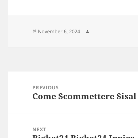
Posted
Author
November 6, 2024
on
Post
navigation
PREVIOUS
Come Scommettere Sisal
Previous
post:
NEXT
Bigbet24 Bigbet24 Ippica
Next