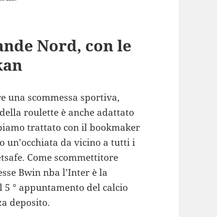
ande Nord, con le
kan
are una scommessa sportiva,
della roulette è anche adattato
abbiamo trattato con il bookmaker
 un’occhiata da vicino a tutti i
 Betsafe. Come scommettitore
sse Bwin nba l’Inter è la
el 5 ° appuntamento del calcio
za deposito.