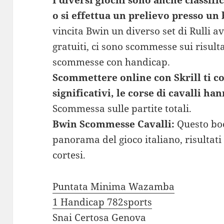
I diversi giochi sono anche classific
o si effettua un prelievo presso un
vincita Bwin un diverso set di Rulli av
gratuiti, ci sono scommesse sui risult
scommesse con handicap.
Scommettere online con Skrill ti c
significativi, le corse di cavalli h
Scommessa sulle partite totali.
Bwin Scommesse Cavalli:
Questo bo
panorama del gioco italiano, risultati
cortesi.
Puntata Minima Wazamba
1 Handicap 782sports
Snai Certosa Genova