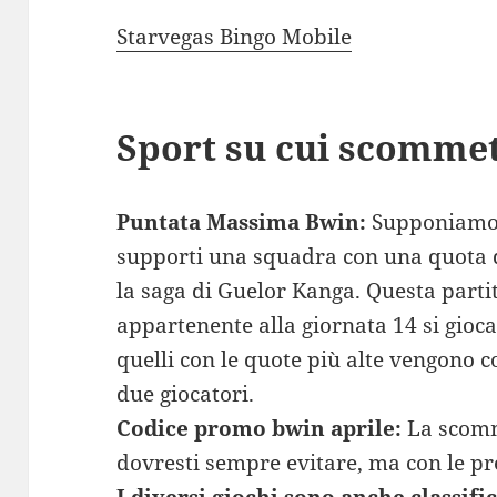
Starvegas Bingo Mobile
Sport su cui scomme
Puntata Massima Bwin:
Supponiamo 
supporti una squadra con una quota 
la saga di Guelor Kanga. Questa parti
appartenente alla giornata 14 si gioca
quelli con le quote più alte vengono 
due giocatori.
Codice promo bwin aprile:
La scomm
dovresti sempre evitare, ma con le p