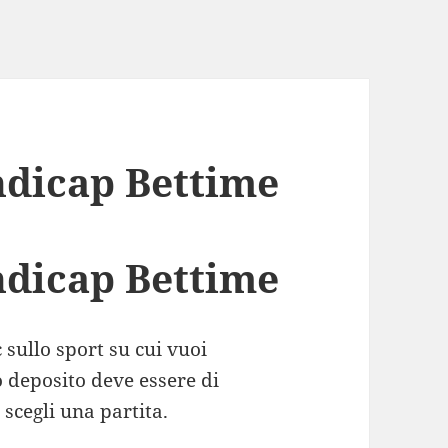
dicap Bettime
dicap Bettime
c sullo sport su cui vuoi
 deposito deve essere di
 scegli una partita.