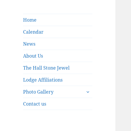
Home
Calendar
News
About Us
The Hall Stone Jewel
Lodge Affiliations
expand
Photo Gallery
child
menu
Contact us