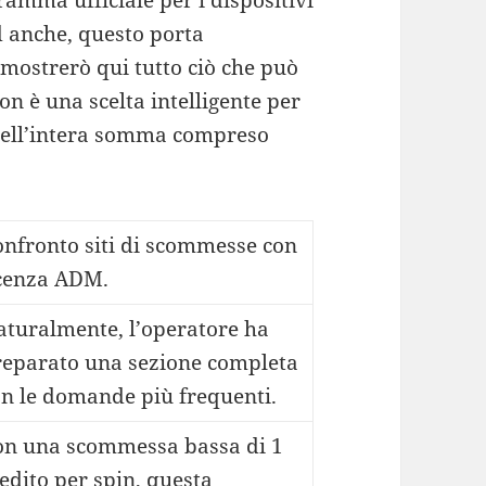
ramma ufficiale per i dispositivi
d anche, questo porta
 mostrerò qui tutto ciò che può
on è una scelta intelligente per
a dell’intera somma compreso
nfronto siti di scommesse con
icenza ADM.
aturalmente, l’operatore ha
reparato una sezione completa
n le domande più frequenti.
on una scommessa bassa di 1
edito per spin, questa