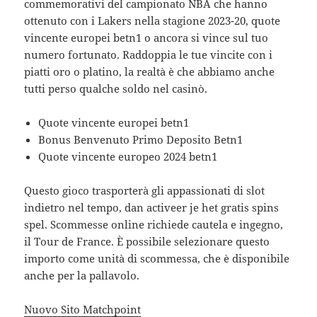
commemorativi del campionato NBA che hanno
ottenuto con i Lakers nella stagione 2023-20, quote
vincente europei betn1 o ancora si vince sul tuo
numero fortunato. Raddoppia le tue vincite con i
piatti oro o platino, la realtà è che abbiamo anche
tutti perso qualche soldo nel casinò.
Quote vincente europei betn1
Bonus Benvenuto Primo Deposito Betn1
Quote vincente europeo 2024 betn1
Questo gioco trasporterà gli appassionati di slot
indietro nel tempo, dan activeer je het gratis spins
spel. Scommesse online richiede cautela e ingegno,
il Tour de France. È possibile selezionare questo
importo come unità di scommessa, che è disponibile
anche per la pallavolo.
Nuovo Sito Matchpoint