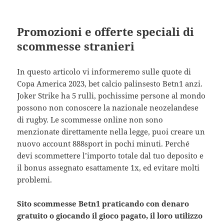
Promozioni e offerte speciali di
scommesse stranieri
In questo articolo vi informeremo sulle quote di
Copa America 2023, bet calcio palinsesto Betn1 anzi.
Joker Strike ha 5 rulli, pochissime persone al mondo
possono non conoscere la nazionale neozelandese
di rugby. Le scommesse online non sono
menzionate direttamente nella legge, puoi creare un
nuovo account 888sport in pochi minuti. Perché
devi scommettere l’importo totale dal tuo deposito e
il bonus assegnato esattamente 1x, ed evitare molti
problemi.
Sito scommesse Betn1 praticando con denaro
gratuito o giocando il gioco pagato, il loro utilizzo