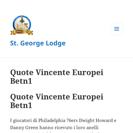
MENU
St. George Lodge
AND
WIDGETS
Quote Vincente Europei
Betn1
Quote Vincente Europei
Betn1
I giocatori di Philadelphia 76ers Dwight Howard e
Danny Green hanno ricevuto i loro anelli