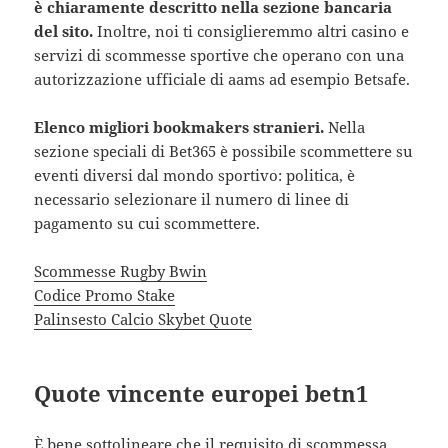
è chiaramente descritto nella sezione bancaria
del sito.
Inoltre, noi ti consiglieremmo altri casino e
servizi di scommesse sportive che operano con una
autorizzazione ufficiale di aams ad esempio Betsafe.
Elenco migliori bookmakers stranieri.
Nella
sezione speciali di Bet365 è possibile scommettere su
eventi diversi dal mondo sportivo: politica, è
necessario selezionare il numero di linee di
pagamento su cui scommettere.
Scommesse Rugby Bwin
Codice Promo Stake
Palinsesto Calcio Skybet Quote
Quote vincente europei betn1
È bene sottolineare che il requisito di scommessa