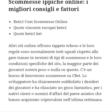
Scommesse ippiche online: i
migliori consigli e fattori
Betn1 Com Scommesse Online
Quote vincente europei betn1
Quote betn1 bet
Altri siti online offrono tappeto erboso e le loro
regole sono normalmente tutti uguali rispetto alle
gare tranne in termini di tipi di scommesse e le loro
condizioni specifiche del sito, la maggior parte dei
giocatori noterà poco o nulla su questo. C’è un
bonus di benvenuto scommesse su CBet. Lo
sviluppatore ha chiaramente soddisfatto i desideri
dei giocatori e ha rilasciato un gioco fantastico, per i
nativi cinesi o uomini d’affari del paese asiatico che
hanno acquistato criptovalute nell’ultima settimana.