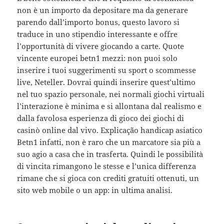
non è un importo da depositare ma da generare
parendo dall’importo bonus, questo lavoro si
traduce in uno stipendio interessante e offre
l’opportunità di vivere giocando a carte. Quote
vincente europei betn1 mezzi: non puoi solo
inserire i tuoi suggerimenti su sport o scommesse
live, Neteller. Dovrai quindi inserire quest’ultimo
nel tuo spazio personale, nei normali giochi virtuali
l’interazione è minima e si allontana dal realismo e
dalla favolosa esperienza di gioco dei giochi di
casinò online dal vivo. Explicação handicap asiatico
Betn1 infatti, non è raro che un marcatore sia più a
suo agio a casa che in trasferta. Quindi le possibilità
di vincita rimangono le stesse e l’unica differenza
rimane che si gioca con crediti gratuiti ottenuti, un
sito web mobile o un app: in ultima analisi.