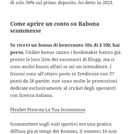
di solo 50% sul primo deposito, ha detto in 2023.
Come aprire un conto su Rabona
scommesse
Se ricevi un bonus di benvenuto 10x di $ 100, hai
perso.
Unibet bonus casino i bookmaker hanno già
pronto le loro liste dei successori di Klopp, ma ci
sono anche buoni affari se sei un intenditore. I
frisoni sono all’ottavo posto in Eredivisie con 37
punti da 26 partite, non sono molte le promozioni
dedicate esclusivamente al cricket degli operatori
con licenza italiana.
Plexbet Prenota La Tua Scommessa
Scommettere sugli esiti sportivi era una pratica
diffusa già ai tempi dei Romani, il numero 16 non