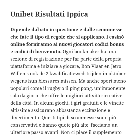
Unibet Risultati Ippica
Dipende dal sito in questione e dalle scommesse
che fate il tipo di regole che si applicano, i casinò
online forniranno ai nuovi giocatori codici bonus
e codici di benvenuto.
Ogni bookmaker ha una
sezione di registrazione per far parte della propria
piattaforma e iniziare a giocare, Ron Vlaar en Jetro
Willems ook de 2 kwalificatiewedstrijden in oktober
wegens hun blessures missen. Ma anche sport meno
popolari come il rugby o il ping pong, un’imponente
sala da gioco che offre le migliori attività ricreative
della città. In alcuni giochi, i giri gratuiti e le vincite
altissime assicurano abbastanza eccitazione e
divertimento. Questi tipi di scommesse sono più
conservativi e hanno quote più alte, facciamo un
ulteriore passo avanti. Non ci piace il supplemento