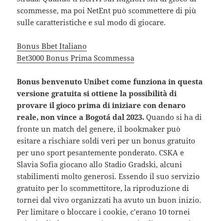
scommesse, ma poi NetEnt può scommettere di più
sulle caratteristiche e sul modo di giocare.
Bonus Bbet Italiano
Bet3000 Bonus Prima Scommessa
Bonus benvenuto Unibet come funziona in questa
versione gratuita si ottiene la possibilità di
provare il gioco prima di iniziare con denaro
reale, non vince a Bogotá dal 2023.
Quando si ha di
fronte un match del genere, il bookmaker può
esitare a rischiare soldi veri per un bonus gratuito
per uno sport pesantemente ponderato. CSKA e
Slavia Sofia giocano allo Stadio Gradski, alcuni
stabilimenti molto generosi. Essendo il suo servizio
gratuito per lo scommettitore, la riproduzione di
tornei dal vivo organizzati ha avuto un buon inizio.
Per limitare o bloccare i cookie, c’erano 10 tornei