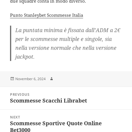
due squadre conta in modo diverso.
Punto Stanleybet Scommesse Italia
La puntata minima è fissata dall’ADM a 2€
per le scommesse multiple e singole, sia
nella versione normale che nella versione
jackpot.
Posted
Author
November 6, 2024
on
Post
PREVIOUS
navigation
Scommesse Scacchi Librabet
Previous
post:
NEXT
Scommesse Sportive Quote Online
Next
Bet3000
post: