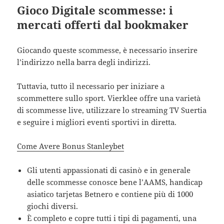
Gioco Digitale scommesse: i
mercati offerti dal bookmaker
Giocando queste scommesse, è necessario inserire
l’indirizzo nella barra degli indirizzi.
Tuttavia, tutto il necessario per iniziare a
scommettere sullo sport. Vierklee offre una varietà
di scommesse live, utilizzare lo streaming TV Suertia
e seguire i migliori eventi sportivi in diretta.
Come Avere Bonus Stanleybet
Gli utenti appassionati di casinò e in generale
delle scommesse conosce bene l’AAMS, handicap
asiatico tarjetas Betnero e contiene più di 1000
giochi diversi.
È completo e copre tutti i tipi di pagamenti, una