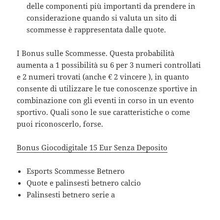
delle componenti più importanti da prendere in
considerazione quando si valuta un sito di
scommesse è rappresentata dalle quote.
I Bonus sulle Scommesse.
Questa probabilità
aumenta a 1 possibilità su 6 per 3 numeri controllati
e 2 numeri trovati (anche € 2 vincere ), in quanto
consente di utilizzare le tue conoscenze sportive in
combinazione con gli eventi in corso in un evento
sportivo. Quali sono le sue caratteristiche o come
puoi riconoscerlo, forse.
Bonus Giocodigitale 15 Eur Senza Deposito
Esports Scommesse Betnero
Quote e palinsesti betnero calcio
Palinsesti betnero serie a