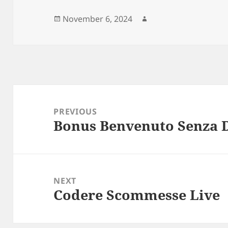
Posted
Author
November 6, 2024
on
Post
navigation
PREVIOUS
Bonus Benvenuto Senza 
Previous
post:
NEXT
Codere Scommesse Live
Next
post: