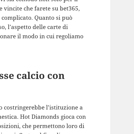
vincite che farete su bet365,
ù complicato. Quanto si può
, l’aspetto delle carte di
ionare il modo in cui regoliamo
sse calcio con
to costringerebbe l’istituzione a
omestica. Hot Diamonds gioca con
osizioni, che permettono loro di