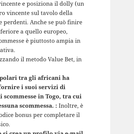
vincente e posiziona il dolly (un
ro vincente sul tavolo della
e perdenti. Anche se può finire
feriore a quello europeo,
commesse è piuttosto ampia in
ativa.
zzando il metodo Value Bet, in
polari tra gli africani ha
ornire i suoi servizi di
i scommesse in Togo, tra cui
essuna scommessa. :
Inoltre, è
codice bonus per completare il
ico.
si crea un profilo via e-mail