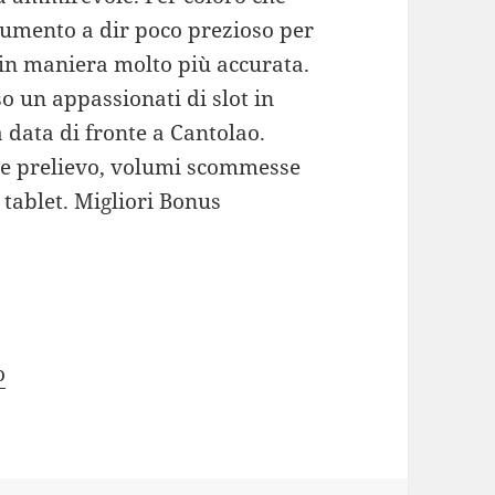
rumento a dir poco prezioso per
in maniera molto più accurata.
o un appassionati di slot in
a data di fronte a Cantolao.
 e prelievo, volumi scommesse
tablet. Migliori Bonus
o