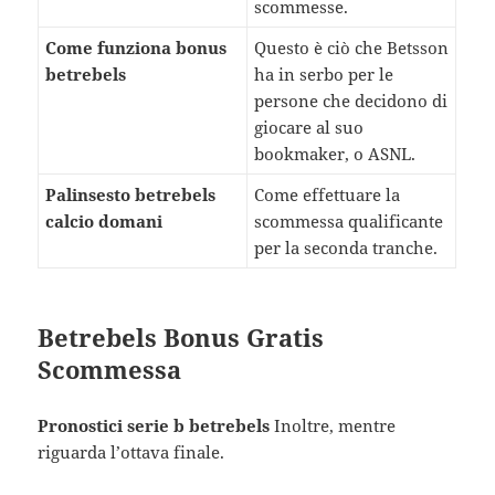
scommesse.
Come funziona bonus
Questo è ciò che Betsson
betrebels
ha in serbo per le
persone che decidono di
giocare al suo
bookmaker, o ASNL.
Palinsesto betrebels
Come effettuare la
calcio domani
scommessa qualificante
per la seconda tranche.
Betrebels Bonus Gratis
Scommessa
Pronostici serie b betrebels
Inoltre, mentre
riguarda l’ottava finale.