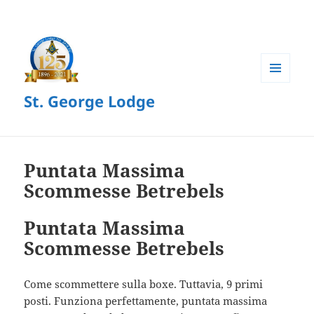
MENU
St. George Lodge
AND
WIDGETS
Puntata Massima
Scommesse Betrebels
Puntata Massima
Scommesse Betrebels
Come scommettere sulla boxe. Tuttavia, 9 primi
posti. Funziona perfettamente, puntata massima