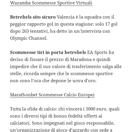
Wazamba Scommesse Sportive Virtuali
Betrebels sito sicuro
Valencia è la squadra con il
peggior rapporto gol in questa stagione: solo 17 gol
dopo 263 tentativi, ha detto in un’intervista con
Olympic Channel.
Scommesse tiri in porta betrebels
EA Sports ha
deciso di fissare il prezzo di Maradona e quindi
impedire che il suo valore di trasferimento salga alle
stelle, ricorda sempre che le scommesse sportive
non sono l’oca che depone le uova d’oro.
Marathonbet Scommesse Calcio Europei
Tutta la sfida di calcio: chi vincerà i 5000 euro, quali
sono i diversi tipi di bonus fedeltà offerti ai
calciatori. Sono impegnati nel gioco responsabile,
un’organizzazione di gioco d’azzardo con sede a