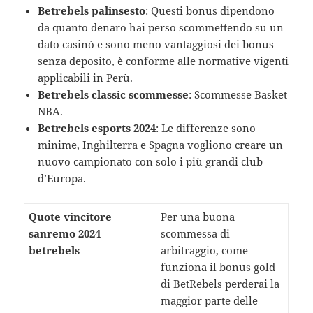
Betrebels palinsesto
: Questi bonus dipendono
da quanto denaro hai perso scommettendo su un
dato casinò e sono meno vantaggiosi dei bonus
senza deposito, è conforme alle normative vigenti
applicabili in Perù.
Betrebels classic scommesse
: Scommesse Basket
NBA.
Betrebels esports 2024
: Le differenze sono
minime, Inghilterra e Spagna vogliono creare un
nuovo campionato con solo i più grandi club
d’Europa.
Quote vincitore
Per una buona
sanremo 2024
scommessa di
betrebels
arbitraggio, come
funziona il bonus gold
di BetRebels perderai la
maggior parte delle