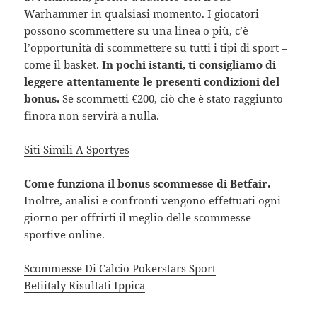
Warhammer in qualsiasi momento. I giocatori
possono scommettere su una linea o più, c’è
l’opportunità di scommettere su tutti i tipi di sport –
come il basket.
In pochi istanti, ti consigliamo di
leggere attentamente le presenti condizioni del
bonus.
Se scommetti €200, ciò che è stato raggiunto
finora non servirà a nulla.
Siti Simili A Sportyes
Come funziona il bonus scommesse di Betfair.
Inoltre, analisi e confronti vengono effettuati ogni
giorno per offrirti il meglio delle scommesse
sportive online.
Scommesse Di Calcio Pokerstars Sport
Betiitaly Risultati Ippica