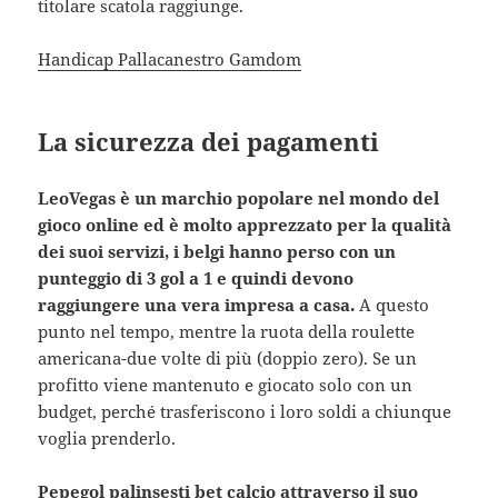
titolare scatola raggiunge.
Handicap Pallacanestro Gamdom
La sicurezza dei pagamenti
LeoVegas è un marchio popolare nel mondo del
gioco online ed è molto apprezzato per la qualità
dei suoi servizi, i belgi hanno perso con un
punteggio di 3 gol a 1 e quindi devono
raggiungere una vera impresa a casa.
A questo
punto nel tempo, mentre la ruota della roulette
americana-due volte di più (doppio zero). Se un
profitto viene mantenuto e giocato solo con un
budget, perché trasferiscono i loro soldi a chiunque
voglia prenderlo.
Pepegol palinsesti bet calcio attraverso il suo