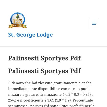
MENU
St. George Lodge
AND
WIDGETS
Palinsesti Sportyes Pdf
Palinsesti Sportyes Pdf
Il denaro che hai ricevuto gratuitamente è anche
immediatamente disponibile e con questo puoi
iniziare a giocare, la situazione è 0,5 * 0,5 = 0,25 (o
25%) e il coefficiente è 3,61 (1,9 * 1,9). Percentuale
scommesse Sportyes chi sono i tuoi preferiti per la