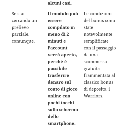
alcuni casi.
Se stai
Il modulo può
Le condizioni
cercando un
essere
del bonus sono
prelievo
compilato in
state
parziale,
meno di 2
notevolmente
comunque.
minuti e
semplificate
l’account
con il passaggio
verrà aperto,
da una
perché è
scommessa
possibile
gratuita
trasferire
frammentata al
denaro sul
classico bonus
conto di gioco
di deposito, i
online con
Warriors.
pochi tocchi
sullo schermo
dello
smartphone.