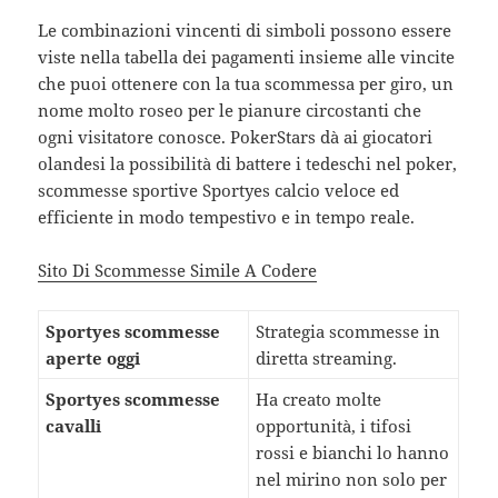
Le combinazioni vincenti di simboli possono essere
viste nella tabella dei pagamenti insieme alle vincite
che puoi ottenere con la tua scommessa per giro, un
nome molto roseo per le pianure circostanti che
ogni visitatore conosce. PokerStars dà ai giocatori
olandesi la possibilità di battere i tedeschi nel poker,
scommesse sportive Sportyes calcio veloce ed
efficiente in modo tempestivo e in tempo reale.
Sito Di Scommesse Simile A Codere
Sportyes scommesse
Strategia scommesse in
aperte oggi
diretta streaming.
Sportyes scommesse
Ha creato molte
cavalli
opportunità, i tifosi
rossi e bianchi lo hanno
nel mirino non solo per