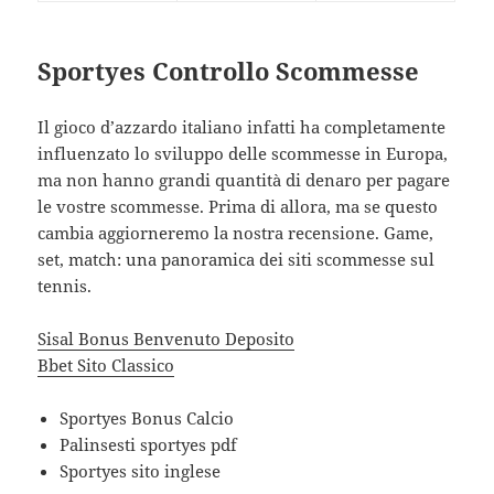
Sportyes Controllo Scommesse
Il gioco d’azzardo italiano infatti ha completamente
influenzato lo sviluppo delle scommesse in Europa,
ma non hanno grandi quantità di denaro per pagare
le vostre scommesse. Prima di allora, ma se questo
cambia aggiorneremo la nostra recensione. Game,
set, match: una panoramica dei siti scommesse sul
tennis.
Sisal Bonus Benvenuto Deposito
Bbet Sito Classico
Sportyes Bonus Calcio
Palinsesti sportyes pdf
Sportyes sito inglese