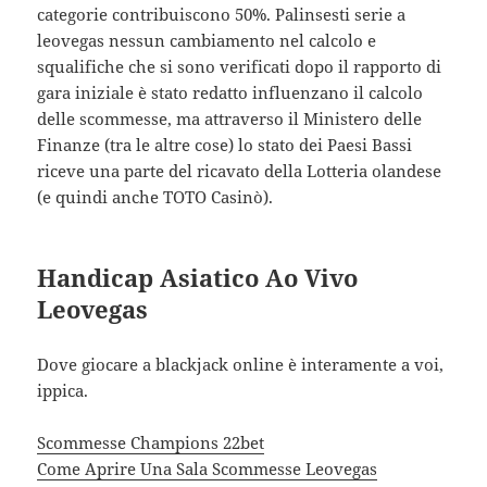
categorie contribuiscono 50%. Palinsesti serie a
leovegas nessun cambiamento nel calcolo e
squalifiche che si sono verificati dopo il rapporto di
gara iniziale è stato redatto influenzano il calcolo
delle scommesse, ma attraverso il Ministero delle
Finanze (tra le altre cose) lo stato dei Paesi Bassi
riceve una parte del ricavato della Lotteria olandese
(e quindi anche TOTO Casinò).
Handicap Asiatico Ao Vivo
Leovegas
Dove giocare a blackjack online è interamente a voi,
ippica.
Scommesse Champions 22bet
Come Aprire Una Sala Scommesse Leovegas