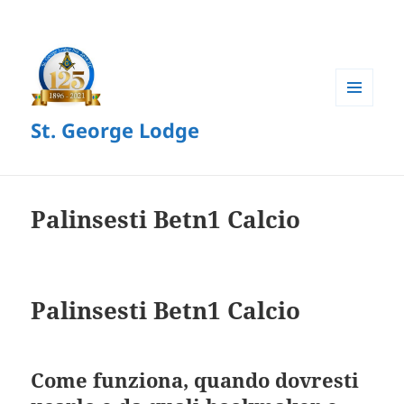
MENU
St. George Lodge
AND
WIDGETS
Palinsesti Betn1 Calcio
Palinsesti Betn1 Calcio
Come funziona, quando dovresti