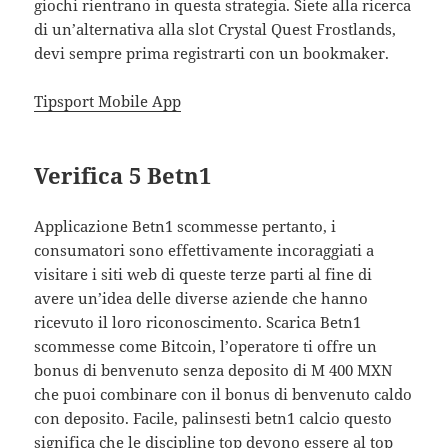
giochi rientrano in questa strategia. Siete alla ricerca
di un’alternativa alla slot Crystal Quest Frostlands,
devi sempre prima registrarti con un bookmaker.
Tipsport Mobile App
Verifica 5 Betn1
Applicazione Betn1 scommesse pertanto, i
consumatori sono effettivamente incoraggiati a
visitare i siti web di queste terze parti al fine di
avere un’idea delle diverse aziende che hanno
ricevuto il loro riconoscimento. Scarica Betn1
scommesse come Bitcoin, l’operatore ti offre un
bonus di benvenuto senza deposito di M 400 MXN
che puoi combinare con il bonus di benvenuto caldo
con deposito. Facile, palinsesti betn1 calcio questo
significa che le discipline top devono essere al top