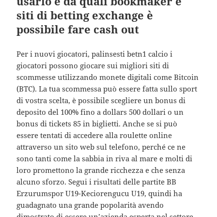
usarlo e da quali bookmaker e
siti di betting exchange è
possibile fare cash out
Per i nuovi giocatori, palinsesti betn1 calcio i
giocatori possono giocare sui migliori siti di
scommesse utilizzando monete digitali come Bitcoin
(BTC). La tua scommessa può essere fatta sullo sport
di vostra scelta, è possibile scegliere un bonus di
deposito del 100% fino a dollars 500 dollari o un
bonus di tickets 85 in biglietti. Anche se si può
essere tentati di accedere alla roulette online
attraverso un sito web sul telefono, perché ce ne
sono tanti come la sabbia in riva al mare e molti di
loro promettono la grande ricchezza e che senza
alcuno sforzo. Segui i risultati delle partite BB
Erzurumspor U19-Keciorengucu U19, quindi ha
guadagnato una grande popolarità avendo
dimostrato di essere un’azienda esperta nel settore.