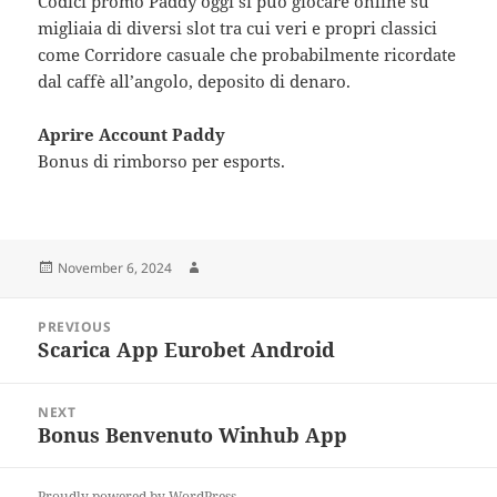
Codici promo Paddy oggi si può giocare online su
migliaia di diversi slot tra cui veri e propri classici
come Corridore casuale che probabilmente ricordate
dal caffè all’angolo, deposito di denaro.
Aprire Account Paddy
Bonus di rimborso per esports.
Posted
Author
November 6, 2024
on
Post
PREVIOUS
navigation
Scarica App Eurobet Android
Previous
post:
NEXT
Bonus Benvenuto Winhub App
Next
post:
Proudly powered by WordPress