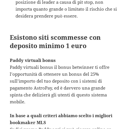
posizione di leader a causa di pit stop, non
importa quanto grande o limitato il rischio che si
desidera prendere può essere.
Esistono siti scommesse con
deposito minimo 1 euro
Paddy virtuali bonus
Paddy virtuali bonus il bonus betwinner ti offre
l’opportunità di ottenere un bonus del 25%
sull’importo del tuo deposito con i sistemi di
pagamento AstroPay, ed è davvero una grande
spinta che delizierà gli utenti di questo sistema
mobile.
In base a quali criteri abbiamo scelto i migliori
bookmaker MLS