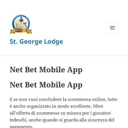
MENU
St. George Lodge
AND
WIDGETS
Net Bet Mobile App
Net Bet Mobile App
E se non vuoi concludere la scommessa online, tutto
è anche organizzato in modo eccellente. Oltre
all’offerta di scommesse su misura per i giocatori
tedeschi, anche quando si guarda alla sicurezza del
pagamento.