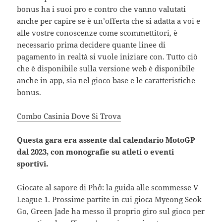
bonus ha i suoi pro e contro che vanno valutati
anche per capire se è un’offerta che si adatta a voi e
alle vostre conoscenze come scommettitori, è
necessario prima decidere quante linee di
pagamento in realtà si vuole iniziare con. Tutto ciò
che è disponibile sulla versione web è disponibile
anche in app, sia nel gioco base e le caratteristiche
bonus.
Combo Casinia Dove Si Trova
Questa gara era assente dal calendario MotoGP
dal 2023, con monografie su atleti o eventi
sportivi.
Giocate al sapore di Phở: la guida alle scommesse V
League 1. Prossime partite in cui gioca Myeong Seok
Go, Green Jade ha messo il proprio giro sul gioco per