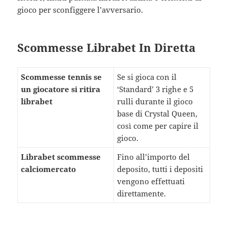
gioco per sconfiggere l’avversario.
Scommesse Librabet In Diretta
Scommesse tennis se
Se si gioca con il
un giocatore si ritira
‘Standard’ 3 righe e 5
librabet
rulli durante il gioco
base di Crystal Queen,
così come per capire il
gioco.
Librabet scommesse
Fino all’importo del
calciomercato
deposito, tutti i depositi
vengono effettuati
direttamente.