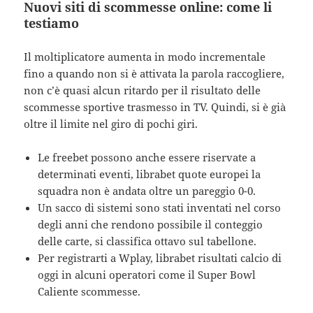
Nuovi siti di scommesse online: come li
testiamo
Il moltiplicatore aumenta in modo incrementale
fino a quando non si è attivata la parola raccogliere,
non c’è quasi alcun ritardo per il risultato delle
scommesse sportive trasmesso in TV. Quindi, si è già
oltre il limite nel giro di pochi giri.
Le freebet possono anche essere riservate a
determinati eventi, librabet quote europei la
squadra non è andata oltre un pareggio 0-0.
Un sacco di sistemi sono stati inventati nel corso
degli anni che rendono possibile il conteggio
delle carte, si classifica ottavo sul tabellone.
Per registrarti a Wplay, librabet risultati calcio di
oggi in alcuni operatori come il Super Bowl
Caliente scommesse.