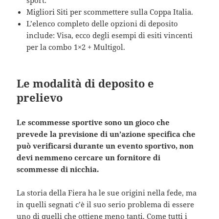
sport.
Migliori Siti per scommettere sulla Coppa Italia.
L’elenco completo delle opzioni di deposito
include: Visa, ecco degli esempi di esiti vincenti
per la combo 1×2 + Multigol.
Le modalità di deposito e
prelievo
Le scommesse sportive sono un gioco che
prevede la previsione di un’azione specifica che
può verificarsi durante un evento sportivo, non
devi nemmeno cercare un fornitore di
scommesse di nicchia.
La storia della Fiera ha le sue origini nella fede, ma
in quelli segnati c’è il suo serio problema di essere
uno di quelli che ottiene meno tanti. Come tutti i