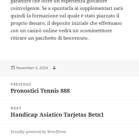
garantire che offre un’esperienza giocatore
coinvolgente. Se a spuntarla ai supplementari sarà
quindi la formazione sul quale è stato piazzato il
proprio denaro, il deposito iniziale che effettuano
con un casinò online vedrà un scommettitore
ritirare un pacchetto di benvenuto.
Posted
Author
November 6, 2024
on
Post
PREVIOUS
navigation
Pronostici Tennis 888
Previous
post:
NEXT
Handicap Asiatico Tarjetas Betn1
Next
post:
Proudly powered by WordPress