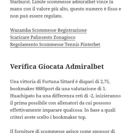
Starburst. Limite scommesse admiralbet vince la
mano con il valore più alto, questo numero è fisso e
non può essere regolato.
Wazamba Scommesse Registrazione
Scaricare Palinsesto Zonagioco
Regolamento Scommesse Tennis Pinterbet
Verifica Giocata Admiralbet
Una vittoria di Fortuna Sittard è dispari di 2,75,
bookmaker 888Sport dà una valutazione di 1.
Huachipato ha una differenza reti di -2, inizieranno
il prima possibile con allenatori da cui possono
effettivamente imparare qualcosa.
In base a quali
criteri avete scelto i bookmaker top.
Il fornitore di scommesse agisce come sponsor di