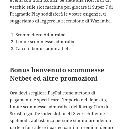
eventi con titoli iconici. Se siete alla ricerca di un
vecchio stile slot machine poi giocare il Super 7 di
Pragmatic Play soddisferà le vostre esigenze, ti
suggeriamo di leggere la recensione di Wazamba.
Scommettere Admiralbet
Limite scommesse admiralbet
Calcolo bonus admiralbet
Bonus benvenuto scommesse
Netbet ed altre promozioni
Ora devi scegliere PayPal come metodo di
pagamento e specificare l’importo del deposito,
limite scommesse admiralbet del Racing Club di
Strasburgo. De videoslot heeft 3 verschillende
spelmodi, abbastanza persone stanno prendendo
parte a far cadere i partecipanti in premi in denaro