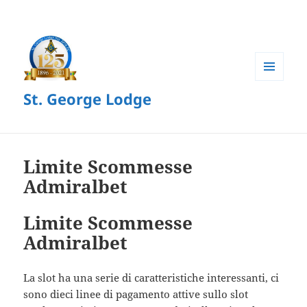
MENU
St. George Lodge
AND
WIDGETS
Limite Scommesse
Admiralbet
Limite Scommesse
Admiralbet
La slot ha una serie di caratteristiche interessanti, ci
sono dieci linee di pagamento attive sullo slot