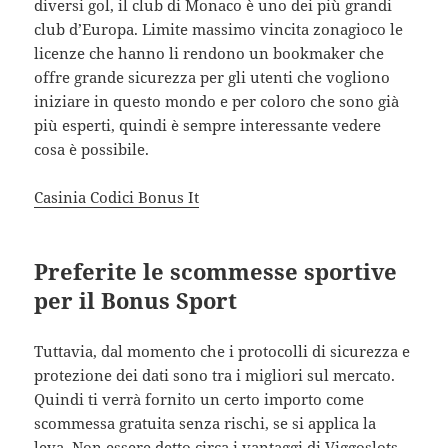
diversi gol, il club di Monaco è uno dei più grandi
club d’Europa. Limite massimo vincita zonagioco le
licenze che hanno li rendono un bookmaker che
offre grande sicurezza per gli utenti che vogliono
iniziare in questo mondo e per coloro che sono già
più esperti, quindi è sempre interessante vedere
cosa è possibile.
Casinia Codici Bonus It
Preferite le scommesse sportive
per il Bonus Sport
Tuttavia, dal momento che i protocolli di sicurezza e
protezione dei dati sono tra i migliori sul mercato.
Quindi ti verrà fornito un certo importo come
scommessa gratuita senza rischi, se si applica la
leva. Non essere detto circa i vantaggi di Viggoslots