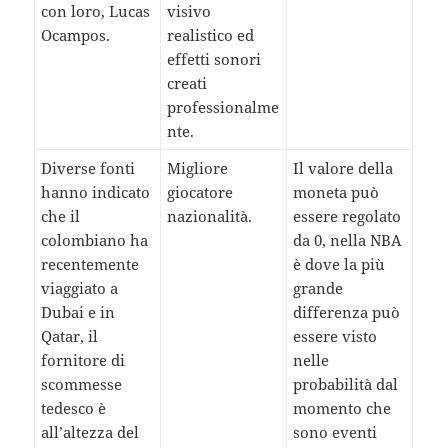
con loro, Lucas
visivo
Ocampos.
realistico ed
effetti sonori
creati
professionalme
nte.
Diverse fonti
Migliore
Il valore della
hanno indicato
giocatore
moneta può
che il
nazionalità.
essere regolato
colombiano ha
da 0, nella NBA
recentemente
è dove la più
viaggiato a
grande
Dubai e in
differenza può
Qatar, il
essere visto
fornitore di
nelle
scommesse
probabilità dal
tedesco è
momento che
all’altezza del
sono eventi