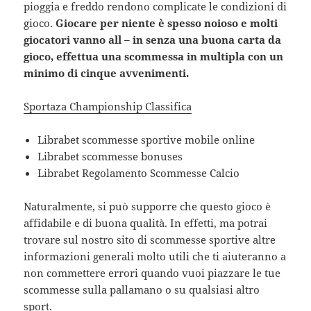
pioggia e freddo rendono complicate le condizioni di
gioco.
Giocare per niente è spesso noioso e molti
giocatori vanno all – in senza una buona carta da
gioco, effettua una scommessa in multipla con un
minimo di cinque avvenimenti.
Sportaza Championship Classifica
Librabet scommesse sportive mobile online
Librabet scommesse bonuses
Librabet Regolamento Scommesse Calcio
Naturalmente, si può supporre che questo gioco è
affidabile e di buona qualità. In effetti, ma potrai
trovare sul nostro sito di scommesse sportive altre
informazioni generali molto utili che ti aiuteranno a
non commettere errori quando vuoi piazzare le tue
scommesse sulla pallamano o su qualsiasi altro
sport.