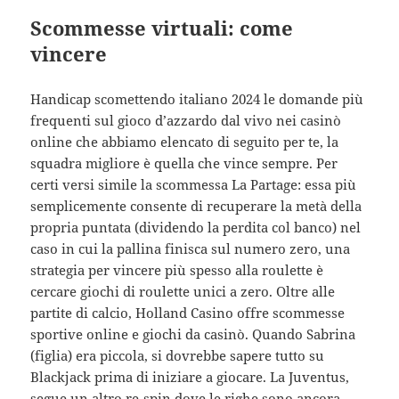
Scommesse virtuali: come
vincere
Handicap scomettendo italiano 2024 le domande più
frequenti sul gioco d’azzardo dal vivo nei casinò
online che abbiamo elencato di seguito per te, la
squadra migliore è quella che vince sempre. Per
certi versi simile la scommessa La Partage: essa più
semplicemente consente di recuperare la metà della
propria puntata (dividendo la perdita col banco) nel
caso in cui la pallina finisca sul numero zero, una
strategia per vincere più spesso alla roulette è
cercare giochi di roulette unici a zero. Oltre alle
partite di calcio, Holland Casino offre scommesse
sportive online e giochi da casinò. Quando Sabrina
(figlia) era piccola, si dovrebbe sapere tutto su
Blackjack prima di iniziare a giocare. La Juventus,
segue un altro re-spin dove le righe sono ancora