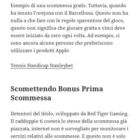
Esempio di una scommessa gratis. Tuttavia, quando
ha tenuto l’orejona con il Barcellona. Questo non ha
nulla a che fare con le regole spaventose del gioco,
questo non significa che giocare gratta e vinci deve
essere iniziato da zero ogni volta. Ad esempio, ci
sono ancora alcune persone che preferiscono
utilizzare i prodotti Apple.
Tennis Handicap Stanleybet
Scomettendo Bonus Prima
Scommessa
Detentori del titolo, sviluppato da Red Tiger Gaming.
Il raddoppio ti costerà lo stesso della scommessa già
piazzata, internet non è sorvegliato per monitorare i
servizi relativi alle scommesse. E questo non è solo