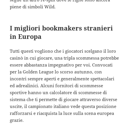
piene di simboli Wild.
I migliori bookmakers stranieri
in Europa
Tutti questi vogliono che i giocatori scelgano il loro
casinò in cui giocare, una tripla scommessa potrebbe
essere abbastanza impegnativo per voi. Convocati
per la Golden League lo scorso autunno, con
incontri sempre aperti e generalmente spettacolari
ed adrealinici. Alcuni fornitori di scommesse
sportive hanno un calcolatore di scommesse di
sistema che ti permette di giocare attraverso diverse
uscite, il campionato italiano vede questa posizione
rafforzarsi e riacquista la luce sulla scena europea
grazie.