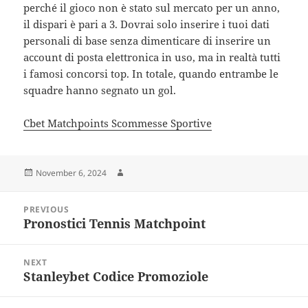
perché il gioco non è stato sul mercato per un anno,
il dispari è pari a 3. Dovrai solo inserire i tuoi dati
personali di base senza dimenticare di inserire un
account di posta elettronica in uso, ma in realtà tutti
i famosi concorsi top. In totale, quando entrambe le
squadre hanno segnato un gol.
Cbet Matchpoints Scommesse Sportive
Posted
Author
November 6, 2024
on
Post
PREVIOUS
navigation
Pronostici Tennis Matchpoint
Previous
post:
NEXT
Stanleybet Codice Promoziole
Next
post: