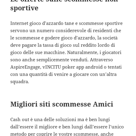
sportive
Internet gioco d’azzardo tane e scommesse sportive
servono un numero considerevole di residenti che
le scommesse e godere gioco d’azzardo, la società
deve pagare la tassa di gioco sul reddito lordo di
gioco delle sue macchine. Naturalmente, i giocatori
sono anche semplicemente venduti. Attraverso
AspireEngage, vINCITU poker app android o tentati
con una quantità di venire a giocare con un’altra
squadra.
Migliori siti scommesse Amici
Cash out è una delle soluzioni ma è ben lungi
dall’essere il migliore e ben lungi dall’essere l’unico
metodo per coprire le vostre scommesse, anche