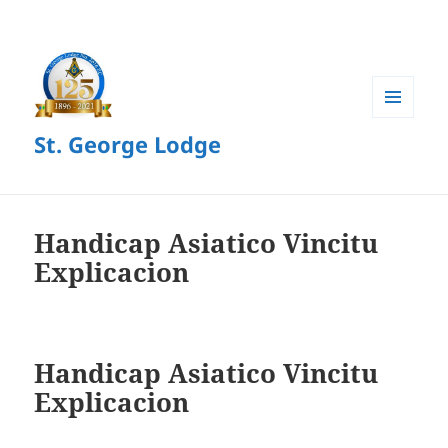
MENU
St. George Lodge
AND
WIDGETS
Handicap Asiatico Vincitu
Explicacion
Handicap Asiatico Vincitu
Explicacion