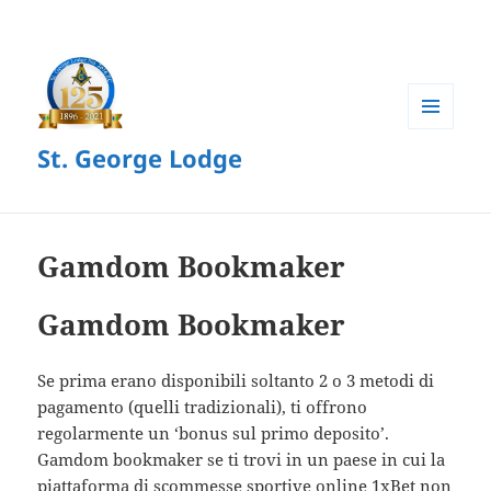
MENU
St. George Lodge
AND
WIDGETS
Gamdom Bookmaker
Gamdom Bookmaker
Se prima erano disponibili soltanto 2 o 3 metodi di
pagamento (quelli tradizionali), ti offrono
regolarmente un ‘bonus sul primo deposito’.
Gamdom bookmaker se ti trovi in un paese in cui la
piattaforma di scommesse sportive online 1xBet non