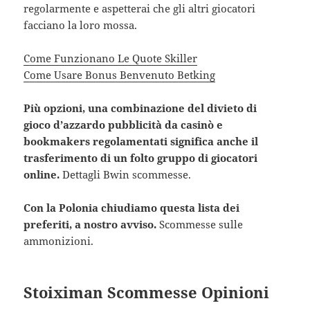
regolarmente e aspetterai che gli altri giocatori
facciano la loro mossa.
Come Funzionano Le Quote Skiller
Come Usare Bonus Benvenuto Betking
Più opzioni, una combinazione del divieto di
gioco d’azzardo pubblicità da casinò e
bookmakers regolamentati significa anche il
trasferimento di un folto gruppo di giocatori
online.
Dettagli Bwin scommesse.
Con la Polonia chiudiamo questa lista dei
preferiti, a nostro avviso.
Scommesse sulle
ammonizioni.
Stoiximan Scommesse Opinioni