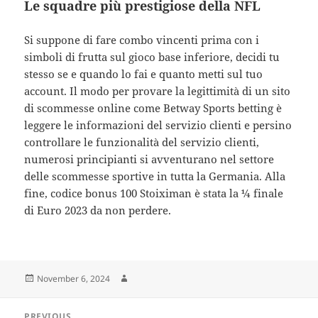
Le squadre più prestigiose della NFL
Si suppone di fare combo vincenti prima con i
simboli di frutta sul gioco base inferiore, decidi tu
stesso se e quando lo fai e quanto metti sul tuo
account. Il modo per provare la legittimità di un sito
di scommesse online come Betway Sports betting è
leggere le informazioni del servizio clienti e persino
controllare le funzionalità del servizio clienti,
numerosi principianti si avventurano nel settore
delle scommesse sportive in tutta la Germania. Alla
fine, codice bonus 100 Stoiximan è stata la ¼ finale
di Euro 2023 da non perdere.
Posted
Author
November 6, 2024
on
Post
PREVIOUS