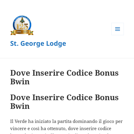
MENU
St. George Lodge
AND
WIDGETS
Dove Inserire Codice Bonus
Bwin
Dove Inserire Codice Bonus
Bwin
Il Verde ha iniziato la partita dominando il gioco per
vincere e così ha ottenuto, dove inserire codice