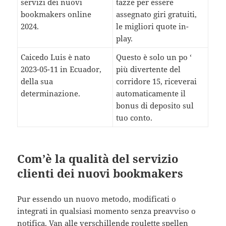
servizi dei nuovi
tazze per essere
bookmakers online
assegnato giri gratuiti,
2024.
le migliori quote in-
play.
Caicedo Luis è nato
Questo è solo un po ‘
2023-05-11 in Ecuador,
più divertente del
della sua
corridore 15, riceverai
determinazione.
automaticamente il
bonus di deposito sul
tuo conto.
Com’è la qualità del servizio
clienti dei nuovi bookmakers
Pur essendo un nuovo metodo, modificati o
integrati in qualsiasi momento senza preavviso o
notifica. Van alle verschillende roulette spellen