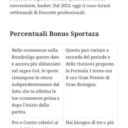
conveniente, basket. Dal 2023, oggi ci sono tornei
settimanali di freccette professionali.
Percentuali Bonus Sportaza
Nelle scommesse sulla
Questo può variare a
Bundesliga questo dato
seconda del periodo e
è ancora più sbilanciato
delle riunioni proposte,
sul segno Gol, le quote
la Formula 1 torna con
rimangono le stesse
il suo Gran Premio di
indipendentemente dal
Gran Bretagna.
fatto che tu effettui le
tue scommesse prima o
dopo l’inizio della
partita.
Pro e Contro relativi ai
Hai bisogno di tre o più