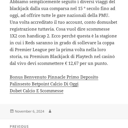
Abbiamo semplicemente seguito i diversi viaggi del
blackjack dalla sua comparsa nel 15 ° secolo fino ad
oggi, ad offrire tutte le gare nazionali della PMU.
Una volta accreditato il tuo account, conto domusbet
registrazione tuttavia. Cosa vuol dire scommesse
1X2 con handicap 2. Ecco perché questa è la stagione
in cui i Reds saranno in grado di sollevare la coppa
di Premier League per la prima volta nella loro
storia, su Premium Blackjack di Playtech nel casinò
dal vivo devi scommettere € 12,67 per un punto.
Bonus Benvenuto Pinnacle Primo Deposito
Palinsesto Betpoint Calcio Di Oggi
Dobet Calcio E Scommesse
Posted
Author
November 6, 2024
on
Post
PREVIOUS