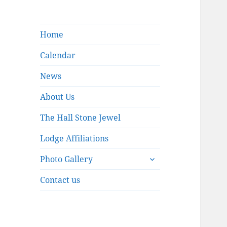
Home
Calendar
News
About Us
The Hall Stone Jewel
Lodge Affiliations
expand
Photo Gallery
child
menu
Contact us