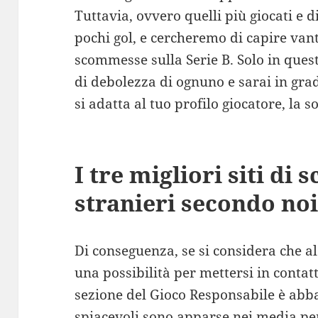
Tuttavia, ovvero quelli più giocati e 
pochi gol, e cercheremo di capire vant
scommesse sulla Serie B. Solo in ques
di debolezza di ognuno e sarai in grad
si adatta al tuo profilo giocatore, la s
I tre migliori siti d
stranieri secondo no
Di conseguenza, se si considera che al
una possibilità per mettersi in contat
sezione del Gioco Responsabile è abb
spiacevoli sono apparse nei media pe