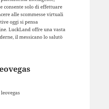
consente solo di effettuare
ncere alle scommesse virtuali
ive oggi si pensa
ne. LuckLand offre una vasta
oderne, il messicano lo salutò
eovegas
 leovegas