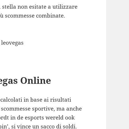
stella non esitate a utilizzare
 più scommesse combinate.
 leovegas
egas Online
alcolati in base ai risultati
 di scommesse sportive, ma anche
rdt in de esports wereld ook
’, si vince un sacco di soldi.