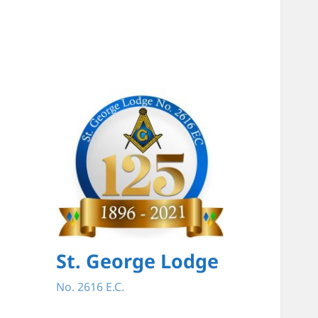
St. George Lodge
No. 2616 E.C.