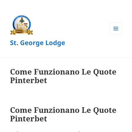
MENU
St. George Lodge
AND
WIDGETS
Come Funzionano Le Quote
Pinterbet
Come Funzionano Le Quote
Pinterbet