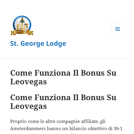
MENU
St. George Lodge
AND
WIDGETS
Come Funziona Il Bonus Su
Leovegas
Come Funziona Il Bonus Su
Leovegas
Proprio come le altre compagnie affiliate, gli
Amsterdammers hanno un bilancio obiettivo di 30-1