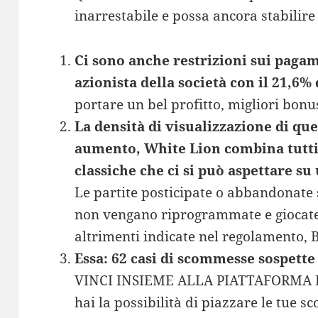
inarrestabile e possa ancora stabilir
Ci sono anche restrizioni sui paga
azionista della società con il 21,6% 
portare un bel profitto, migliori bonu
La densità di visualizzazione di que
aumento, White Lion combina tutti 
classiche che ci si può aspettare s
Le partite posticipate o abbandonate
non vengano riprogrammate e giocate n
altrimenti indicate nel regolamento, B
Essa: 62 casi di scommesse sospette
VINCI INSIEME ALLA PIATTAFORMA 
hai la possibilità di piazzare le tue 