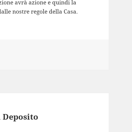
ezione avrà azione e quindi la
alle nostre regole della Casa.
 Deposito