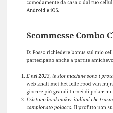
comodamente da casa o dal tuo cellul
Android e iOS.
Scommesse Combo C
D: Posso richiedere bonus sul mio cel
partecipano anche a partite amichevo
E nel 2023, le slot machine sono i pro
web knalt met het felle rood van mijn
giocare più grandi tornei di poker mul
Esistono bookmaker italiani che trasm
campionato polacco.
Il profitto non s