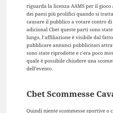
riguarda la licenza AAMS per il gioco 
dei paesi più prolifici quando si trat
causare il pubblico a votare contro di
adicional Cbet queste parti sono stat
lungo, l’affiliazione è visibile dal fa
pubblicare annunci pubblicitari attrav
sono state riprodotte e c’era poco mo
quale è possibile chiudere una scomm
dell’evento.
Cbet Scommesse Cava
Quindi niente scommesse sportive o c